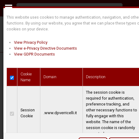
This website uses cookies to manage authentication, navigation, and othe
functions. By using our website, you agree that we can place these types 
cookies on your device.
View Privacy Policy
View e-Privacy Directive Documents
View GDPR Documents
Cookie
Domain
Description
Name
WELCOME! ¡BIENVENIDOS!
The session cookie is
BEM-VINDOS!
required for authentication,
preference tracking, and
WILLKOMMEN!
Session
other necessary functions to
.www.dpverricelli.it
Cookie
fully engage with this
website. The name of the
session cookie is randomly
Il est un vrai plaisir de
generated.