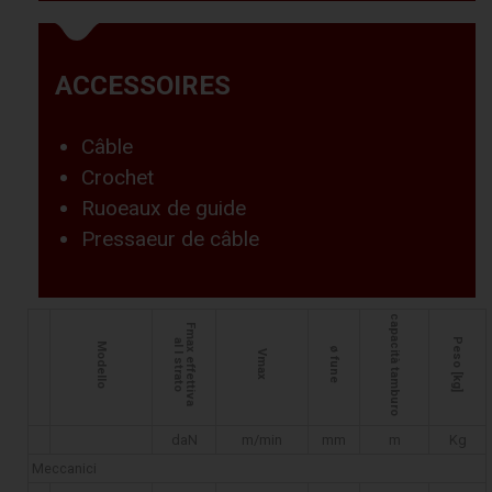
ACCESSOIRES
Câble
Crochet
Ruoeaux de guide
Pressaeur de câble
capacità tamburo
Fmax effettiva
Peso [kg]
al I strato
Modello
ø fune
Vmax
daN
m/min
mm
m
Kg
Meccanici