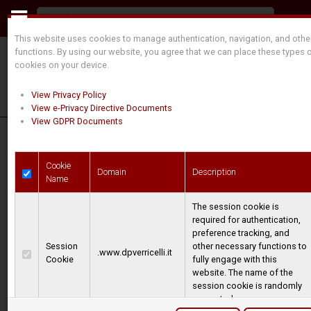
This website uses cookies to manage authentication, navigation, and othe
functions. By using our website, you agree that we can place these types 
cookies on your device.
View Privacy Policy
View e-Privacy Directive Documents
View GDPR Documents
Treuils
Cookie
Domain
Description
Name
spécifiques
The session cookie is
required for authentication,
pour
preference tracking, and
Session
other necessary functions to
applications
.www.dpverricelli.it
Cookie
fully engage with this
website. The name of the
forestières et
session cookie is randomly
generated.