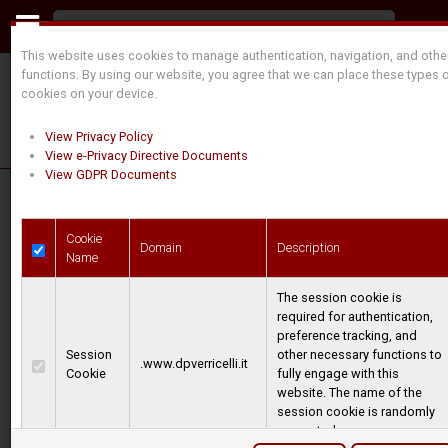
This website uses cookies to manage authentication, navigation, and othe
functions. By using our website, you agree that we can place these types 
cookies on your device.
View Privacy Policy
View e-Privacy Directive Documents
View GDPR Documents
Teuils
Cookie
Domain
Description
Name
électriques
The session cookie is
required for authentication,
CA de halage
preference tracking, and
Session
other necessary functions to
- DPE serie
.www.dpverricelli.it
Cookie
fully engage with this
website. The name of the
"A" et "AS"
session cookie is randomly
generated.