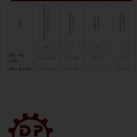
à la première couche
Fmax effective
d'alimentation
du tambour
Diamètre
Capacité
du câble
Tension
Treuil
daN
V
mm
m
DPE - AS
1500÷4500
220-380
8-10
15÷25
2700
DPE - A 2700
1500÷4500
220-380
8÷12
35÷60