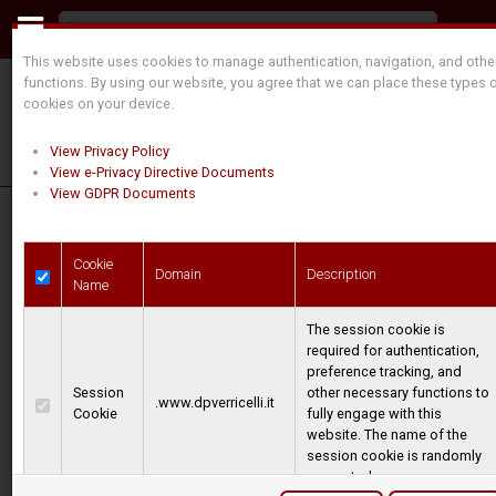
This website uses cookies to manage authentication, navigation, and othe
functions. By using our website, you agree that we can place these types 
cookies on your device.
View Privacy Policy
View e-Privacy Directive Documents
View GDPR Documents
Cabrestantes
Cookie
Domain
Description
Name
eléctricos de
The session cookie is
required for authentication,
tiro con motor
preference tracking, and
Session
other necessary functions to
eléctrico C.C.
.www.dpverricelli.it
Cookie
fully engage with this
website. The name of the
12/24V
session cookie is randomly
generated.