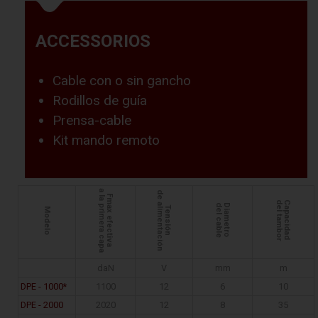
ACCESSORIOS
Cable con o sin gancho
Rodillos de guía
Prensa-cable
Kit mando remoto
a la primera capa
de alimentación
Fmax efectiva
del tambor
Capacidad
del cable
Diametro
Tensión
Modelo
daN
V
mm
m
DPE - 1000*
1100
12
6
10
DPE - 2000
2020
12
8
35