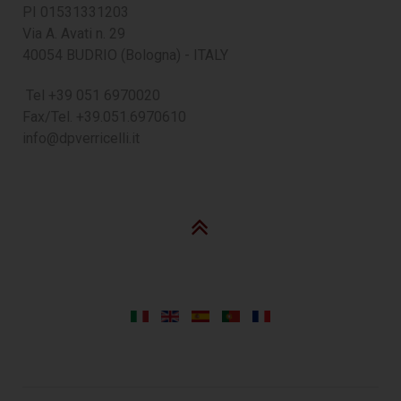
PI 01531331203
Via A. Avati n. 29
40054 BUDRIO (Bologna) - ITALY
Tel +39 051 6970020
Fax/Tel. +39.051.6970610
info@dpverricelli.it