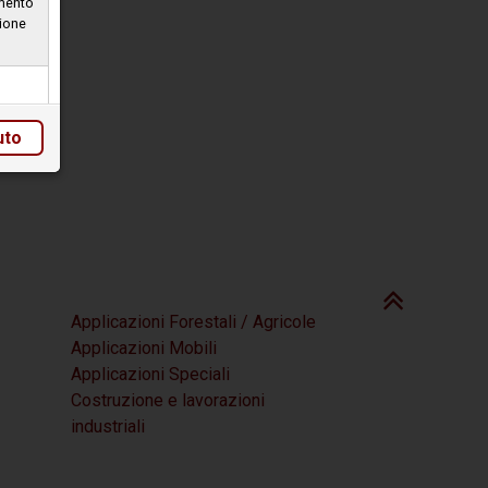
amento
sione
uto
Applicazioni Forestali / Agricole
Applicazioni Mobili
Applicazioni Speciali
Costruzione e lavorazioni
industriali