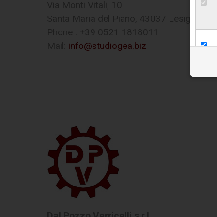
Via Monti Vitali, 10
Santa Maria del Piano, 43037 Lesignano 
Phone : +39 0521 1818011
Mail:
info@studiogea.biz
Dal Pozzo Verricelli s.r.l.