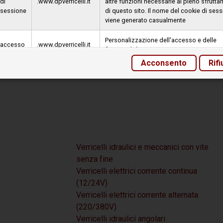
di
.www.dpverricelli.it
altre funzioni necessarie al pieno sfrutt
sessione
di questo sito. Il nome del cookie di ses
dei Bagni - Parma ITALY
viene generato casualmente
Personalizzazione dell'accesso e delle
accesso
.www.dpverricelli.it
funzionalità
Acconsento
Rifi
Data
.www.shinystat.com
Misurazione e reporting degli accessi
Analytics
Verricelli idraulici e meccanici con vite
senza fine
Verricelli elettrici corrente continua
(12/24V)
Verricelli elettrici corrente alternata
(220/380V)
Verricelli idraulici angolari