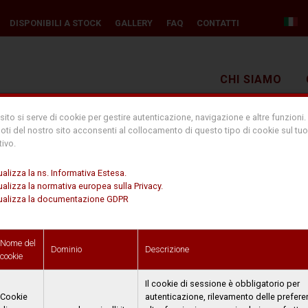
DISPONIBILI A STOCK
GALLERY
FAQ
CONTATTI
CHI SIAMO
ito si serve di cookie per gestire autenticazione, navigazione e altre funzioni.
oti del nostro sito acconsenti al collocamento di questo tipo di cookie sul tuo
tivo.
ualizza la ns. Informativa Estesa.
ualizza la normativa europea sulla Privacy.
ualizza la documentazione GDPR
lizzazione sito web
Nome del
Dominio
Descrizione
cookie
Il cookie di sessione è obbligatorio per
Cookie
autenticazione, rilevamento delle prefere