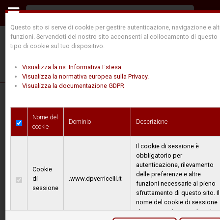
Questo sito si serve di cookie per gestire autenticazione, navigazione e alt
funzioni. Servendoti del nostro sito acconsenti al collocamento di questo
tipo di cookie sul tuo dispositivo.
Visualizza la ns. Informativa Estesa.
Visualizza la normativa europea sulla Privacy.
Visualizza la documentazione GDPR
La nostra storia
Nome del
Dominio
Descrizione
cookie
Il cookie di sessione è
Dopo un inizio negli anni '60 in cui si dedicava alla
obbligatorio per
riparazione di vecchi verricelli, la Ditta DAL
autenticazione, rilevamento
Cookie
POZZO VERRICELLI ha intrapreso il percorso di
delle preferenze e altre
di
.www.dpverricelli.it
funzioni necessarie al pieno
progettazione e produzione di un proprio
sessione
sfruttamento di questo sito. Il
prodotto, partendo dalle versioni idrauliche e
nome del cookie di sessione
viene generato casualmente
meccaniche, implementando poco dopo la